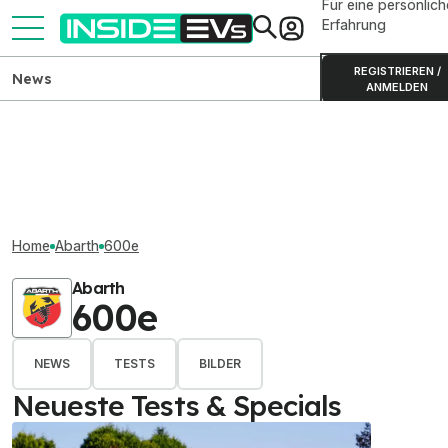
Für eine persönlich
Erfahrung
REGISTRIEREN /
News
ANMELDEN
Home
Abarth
600e
Abarth
600e
NEWS
TESTS
BILDER
Neueste Tests & Specials