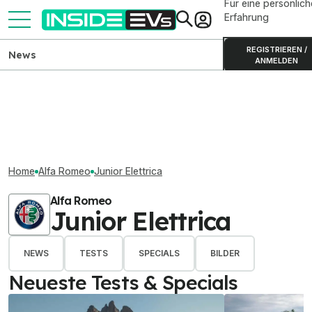
Für eine persönlich
Erfahrung
REGISTRIEREN /
News
ANMELDEN
Home
Alfa Romeo
Junior Elettrica
Alfa Romeo
Junior Elettrica
NEWS
TESTS
SPECIALS
BILDER
Neueste Tests & Specials