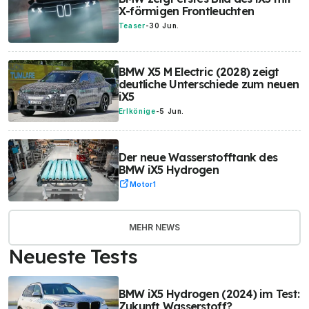
X-förmigen Frontleuchten
Teaser
-
30 Jun.
BMW X5 M Electric (2028) zeigt
deutliche Unterschiede zum neuen
iX5
Erlkönige
-
5 Jun.
Der neue Wasserstofftank des
BMW iX5 Hydrogen
Motor1
MEHR NEWS
Neueste Tests
BMW iX5 Hydrogen (2024) im Test:
Zukunft Wasserstoff?