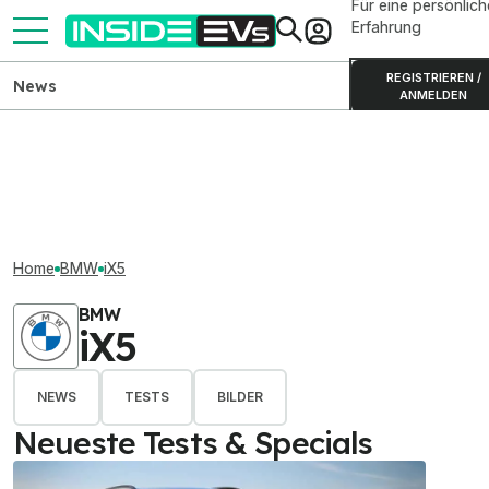
Für eine persönlich
Erfahrung
REGISTRIEREN /
News
ANMELDEN
Home
BMW
iX5
BMW
iX5
NEWS
TESTS
BILDER
Neueste Tests & Specials