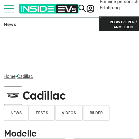
Für eine persönlich
Erfahrung
REGISTRIEREN /
News
ANMELDEN
Home
Cadillac
Cadillac
NEWS
TESTS
VIDEOS
BILDER
Modelle