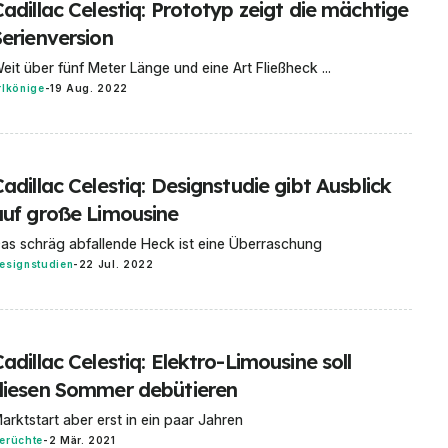
adillac Celestiq: Prototyp zeigt die mächtige
Serienversion
eit über fünf Meter Länge und eine Art Fließheck ...
rlkönige
-
19 Aug. 2022
adillac Celestiq: Designstudie gibt Ausblick
auf große Limousine
as schräg abfallende Heck ist eine Überraschung
esignstudien
-
22 Jul. 2022
adillac Celestiq: Elektro-Limousine soll
diesen Sommer debütieren
arktstart aber erst in ein paar Jahren
erüchte
-
2 Mär. 2021