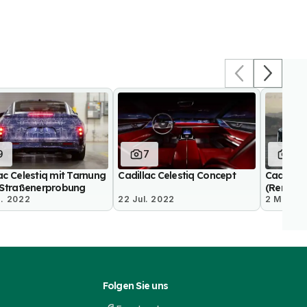
9
7
7
ac Celestiq mit Tarnung
Cadillac Celestiq Concept
Cadillac 
r Straßenerprobung
(Renderi
g. 2022
22 Jul. 2022
2 Mär. 2
Folgen Sie uns