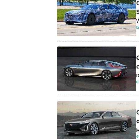
C
W
E
C
D
D
C
M
G