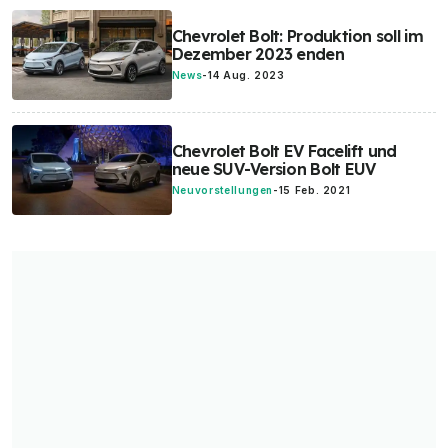
Chevrolet Bolt: Produktion soll im
Dezember 2023 enden
News
-
14 Aug. 2023
Chevrolet Bolt EV Facelift und
neue SUV-Version Bolt EUV
Neuvorstellungen
-
15 Feb. 2021