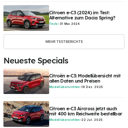
Citroen e-C3 (2024) im Test:
Alternative zum Dacia Spring?
Tests
-
31 Mai 2024
MEHR TESTBERICHTE
Neueste Specials
Citroën e-C3: Modellübersicht mit
allen Daten und Preisen
Modellübersichten
-
18 Dez. 2025
Citroen e-C3 Aircross jetzt auch
mit 400 km Reichweite bestellbar
Modellübersichten
-
22 Jul. 2025