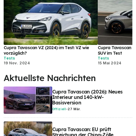
Cupra Tavascan VZ (2024) im Test: VZ wie
Cupra Tavascan (2
vorzüglich?
SUV im Test
Tests
Tests
19 Nov. 2024
15 Mai 2024
Aktuellste Nachrichten
Cupra Tavascan (2026): Neues
Interieur und 140-kW-
Basisversion
Offiziell
-
27 Mär.
Cupra Tavascan: EU prüft
Streichung der China-Zölle