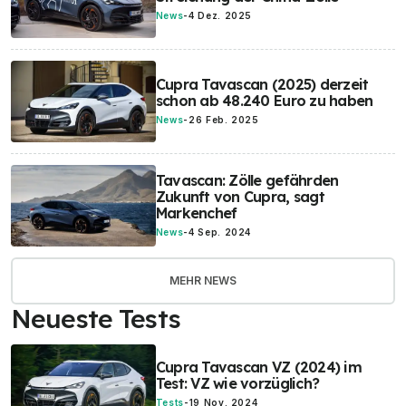
News
-
4 Dez. 2025
Cupra Tavascan (2025) derzeit
schon ab 48.240 Euro zu haben
News
-
26 Feb. 2025
Tavascan: Zölle gefährden
Zukunft von Cupra, sagt
Markenchef
News
-
4 Sep. 2024
MEHR NEWS
Neueste Tests
Cupra Tavascan VZ (2024) im
Test: VZ wie vorzüglich?
Tests
-
19 Nov. 2024