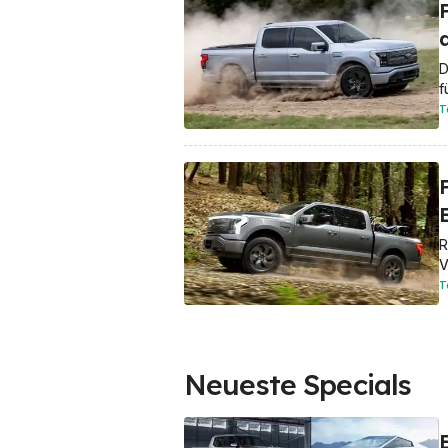
D
f
T
R
V
T
Neueste Specials