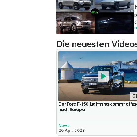
R
d
E
Die neuesten Video
01
Der Ford F-150 Lightning kommt offizie
nach Europa
News
20 Apr. 2023