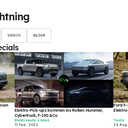
htning
VIDEOS
BILDER
cials
Ford F-
rsion
Elektro-Pick-ups kommen ins Rollen: Hummer,
Elektro
Cybertruck, F-150 &Co
Elektroauto-Listen
Tests
11 Feb. 2022
24 Aug.