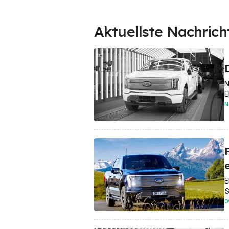
Aktuellste Nachrich
D
N
E
N
E
S
O