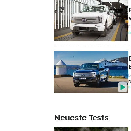
F
E
P
L
N
N
Neueste Tests