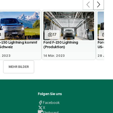
4
17
8
F-150 Lightning kommt
Ford F-150 Lightning
Ford F-15
 Schweiz
(Produktion)
US-Polize
. 2023
14 Mär. 2023
28 Jul. 
MEHR BILDER
Folgen Sie uns
Facebook
X
Flipboard