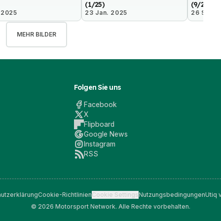
(1/25)
(9/24)
 2025
23 Jan. 2025
26 Sep. 
MEHR BILDER
Folgen Sie uns
Facebook
X
Flipboard
Google News
Instagram
RSS
utzerklärung
Cookie-Richtlinien
Cookie Settings
Nutzungsbedingungen
Utiq 
© 2026 Motorsport Network. Alle Rechte vorbehalten.