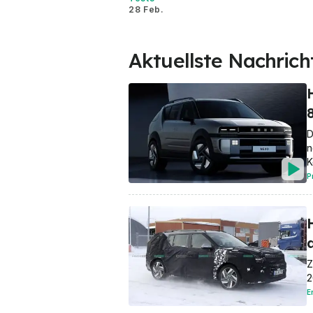
28 Feb.
Aktuellste Nachrich
D
n
K
P
a
Z
2
E