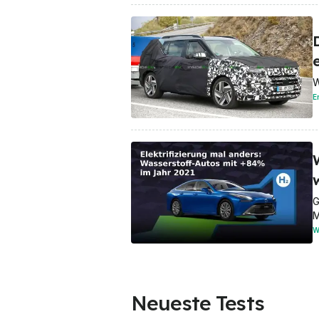
W
E
G
M
W
Neueste Tests