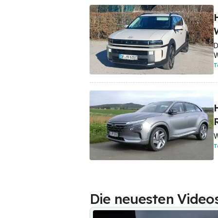
D
W
T
W
T
Die neuesten Video