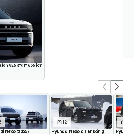
sion 826 statt 666 km
6
12
7
ai Nexo (2025)
Hyundai Nexo als Erlkönig
Hyundai 