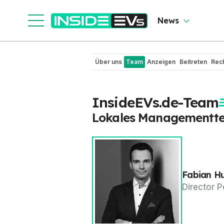
News
Über uns
Team
Anzeigen
Beitreten
Rech
InsideEVs.de-Team
Lokales Managementt
Fabian H
Director 