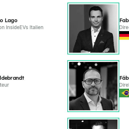
ro Lago
Fab
on InsideEVs Italien
Dir
ldebrandt
Fáb
teur
Dire