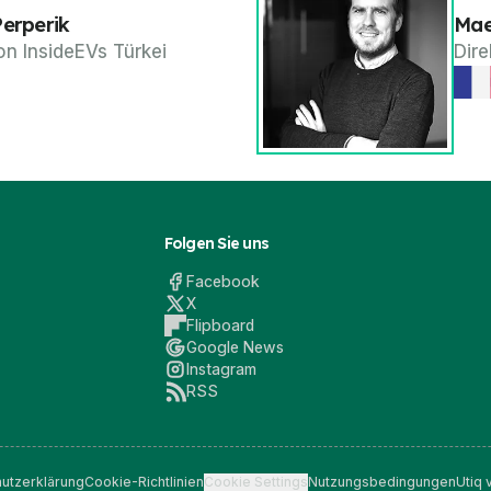
Perperik
Mae
on InsideEVs Türkei
Dire
Folgen Sie uns
Facebook
X
Flipboard
Google News
Instagram
RSS
utzerklärung
Cookie-Richtlinien
Cookie Settings
Nutzungsbedingungen
Utiq 