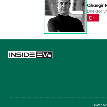
Cihangir 
Direktor v
Datensch