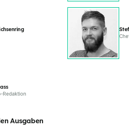
ichsenring
Ste
Che
rass
o-Redaktion
alen Ausgaben