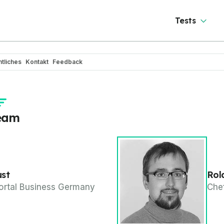
Tests
tliches
Kontakt
Feedback
eam
ust
Rol
Portal Business Germany
Che