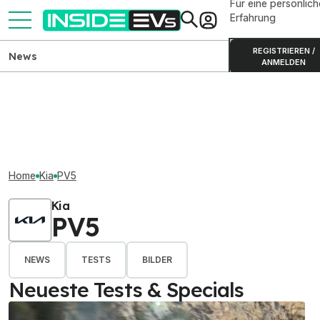
Für eine persönlich
Erfahrung
REGISTRIEREN /
News
ANMELDEN
Home
Kia
PV5
Kia
PV5
NEWS
TESTS
BILDER
Neueste Tests & Specials