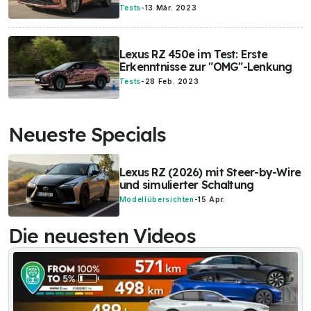
Tests
-
13 Mär. 2023
Lexus RZ 450e im Test: Erste
Erkenntnisse zur "OMG"-Lenkung
Tests
-
28 Feb. 2023
Neueste Specials
Lexus RZ (2026) mit Steer-by-Wire
und simulierter Schaltung
Modellübersichten
-
15 Apr.
Die neuesten Videos