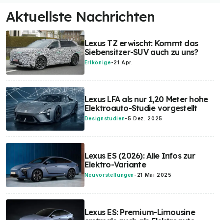
Aktuellste Nachrichten
Lexus TZ erwischt: Kommt das
Siebensitzer-SUV auch zu uns?
Erlkönige
-
21 Apr.
Lexus LFA als nur 1,20 Meter hohe
Elektroauto-Studie vorgestellt
Designstudien
-
5 Dez. 2025
Lexus ES (2026): Alle Infos zur
Elektro-Variante
Neuvorstellungen
-
21 Mai 2025
Lexus ES: Premium-Limousine