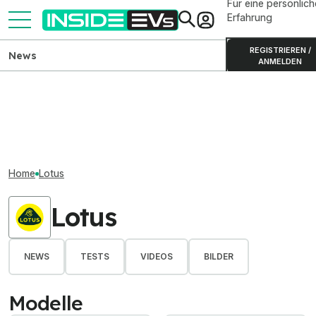
Für eine persönlich
Erfahrung
REGISTRIEREN /
News
ANMELDEN
Home
Lotus
Lotus
NEWS
TESTS
VIDEOS
BILDER
Modelle