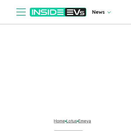
News
Home
Lotus
Emeya