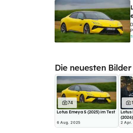
D
P
T
Die neuesten Bilder
74
Lotus Emeya S (2025) im Test
Lotus
(2026
6 Aug. 2025
2 Apr.