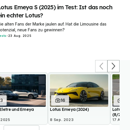
Lotus Emeya S (2025) im Test: Ist das noch
ein echter Lotus?
ie alten Fans der Marke jaulen auf. Hat die Limousine das
otenzial, neue Fans zu gewinnen?
ests
-
23 Aug. 2025
13
16
13
 Eletre und Emeya
Lotus Emeya (2024)
Lotus Typ
)
(8/2023)
 2025
8 Sep. 2023
17 Aug. 