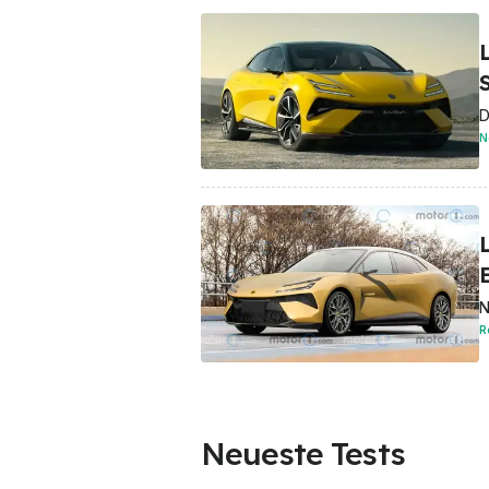
D
N
N
R
Neueste Tests