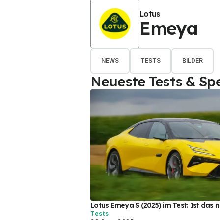
Lotus
Emeya
NEWS
TESTS
BILDER
Neueste Tests & Spe
Lotus Emeya S (2025) im Test: Ist das n
Tests