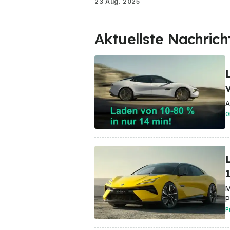
23 Aug. 2025
Aktuellste Nachrich
A
O
M
P
P