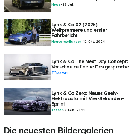
News
-
28 Jul.
Lynk & Co 02 (2025):
Weltpremiere und erster
Fahrbericht
Neuvorstellungen
-
12 Okt. 2024
Lynk & Co The Next Day Concept:
Vorschau auf neue Designsprache
Motor1
Lynk & Co Zero: Neues Geely-
Elektroauto mit Vier-Sekunden-
Sprint
Teaser
-
2 Feb. 2021
Die neuesten Bildergalerien