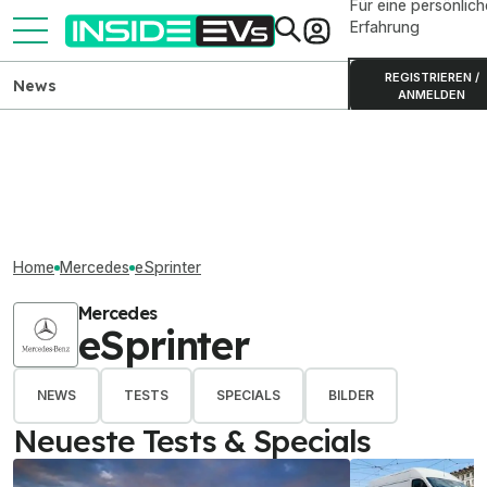
Für eine persönlich
Erfahrung
REGISTRIEREN /
News
ANMELDEN
Home
Mercedes
eSprinter
Mercedes
eSprinter
NEWS
TESTS
SPECIALS
BILDER
Neueste Tests & Specials