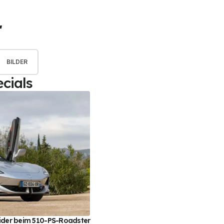
r
BILDER
cials
Wider beim 510-PS-Roadster