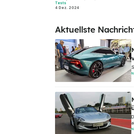
Tests
4 Dez. 2024
Aktuellste Nachrich
v
S
N
M
D
a
N