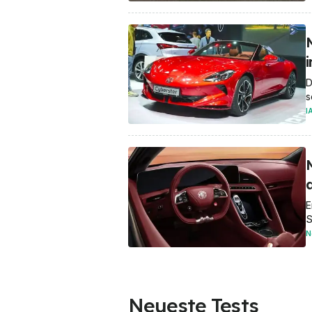
D
s
I
M
E
S
N
Neueste Tests