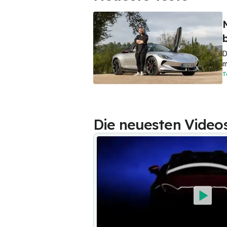
D
m
T
Die neuesten Video