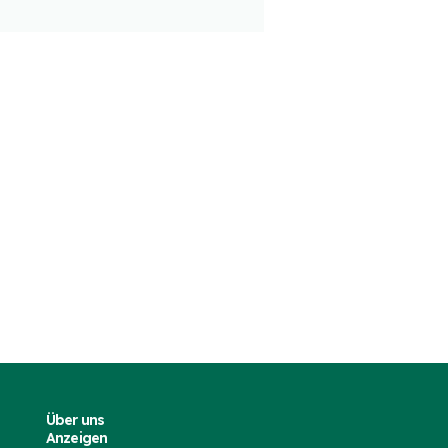
ster auf der IAA
2023
023
Über uns
Anzeigen