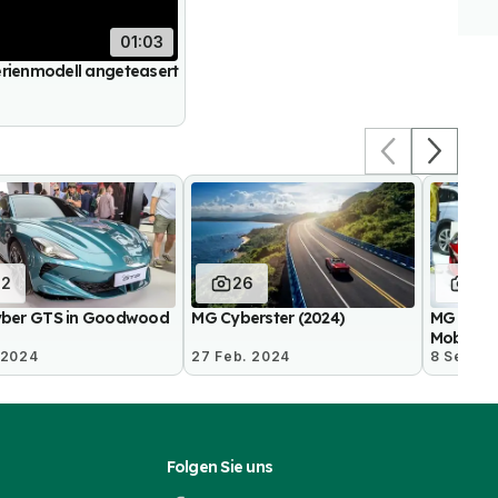
01:03
erienmodell angeteasert
12
26
32
ber GTS in Goodwood
MG Cyberster (2024)
MG Cyber
Mobility 
. 2024
27 Feb. 2024
8 Sep. 2
Folgen Sie uns