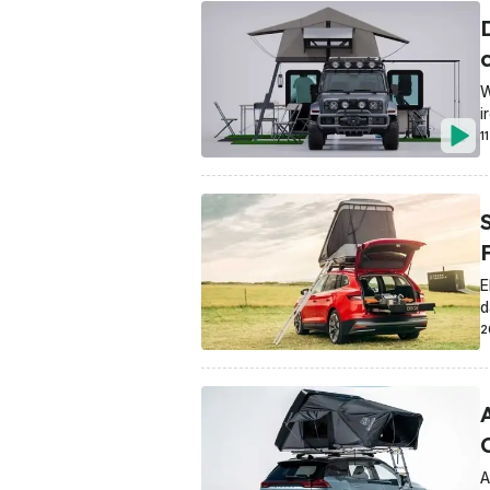
c
W
i
1
E
d
2
A