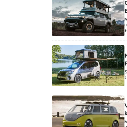
M
u
3
S
2
M