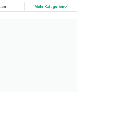
tion
Mehr Kategorien
ping
China
etwork