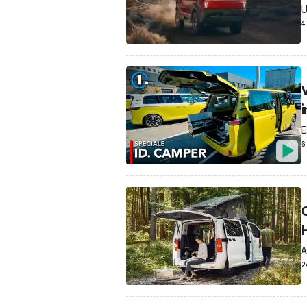
U
4
E
6
A
2