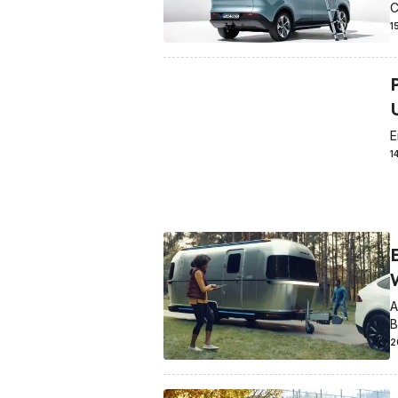
C
1
P
E
1
A
B
2