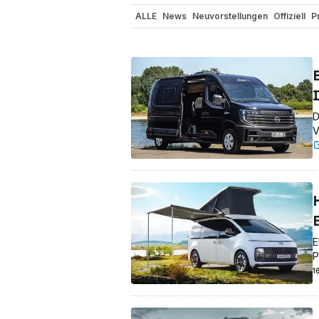
ALLE
News
Neuvorstellungen
Offiziell
P
Nutzfahrzeuge
Reichweite / Stromverbrau
In eigener Sache
Gerüchte
Sicherheit
El
Elon Musk
Elektro-Luftfahrzeuge
Elektro-
I
D
V
E
P
1