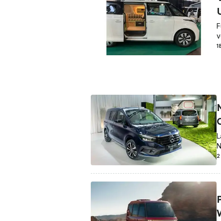
F
v
1
L
N
2