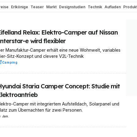
reise
Erlkönige
Teaser
Markt
Designstudien
Technik
Aufladen
Produk
ch
Renderings
Elektroauto-Vergleiche
Elektro-Zweiräder
Batterien
Cam
ektroauto-Umbau
Bizarr
Wasserstoff
Historie und Oldtimer
Motorsport N
Eifelland Relax: Elektro-Camper auf Nissan
Roller
E-Bikes
Elektro-Busse
nterstar-e wird flexibler
er Manufaktur-Camper erhält eine neue Wohnwelt, variables
ier-Sitz-Konzept und clevere V2L-Technik
Camping
Hyundai Staria Camper Concept: Studie mit
Elektroantrieb
lektro-Camper mit integriertem Aufstelldach, Solarpanel und
latz zum Übernachten für zwei Personen.
6 Jan.