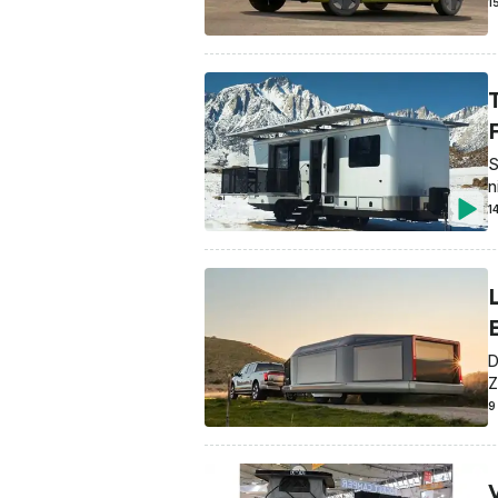
1
S
n
1
D
Z
9