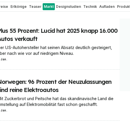
reise
Erlkönige
Teaser
Markt
Designstudien
Technik
Aufladen
Produk
ch
Renderings
Elektroauto-Vergleiche
Elektro-Zweiräder
Batterien
Cam
ektroauto-Umbau
Bizarr
Wasserstoff
Historie und Oldtimer
Motorsport N
Plus 55 Prozent: Lucid hat 2025 knapp 16.000
Roller
E-Bikes
Elektro-Busse
Autos verkauft
er US-Autohersteller hat seinen Absatz deutlich gesteigert,
ber nach wie vor auf niedrigem Niveau.
 Jan.
Norwegen: 96 Prozent der Neuzulassungen
ind reine Elektroautos
it Zuckerbrot und Peitsche hat das skandinavische Land die
mstellung auf Elektromobilität fast schon geschafft.
 Jan.