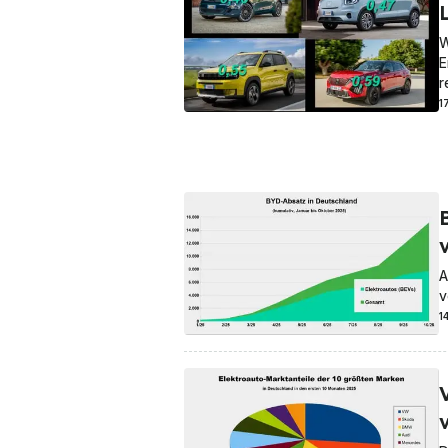
W
E
r
1
v
A
v
1