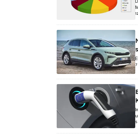
D
M
1
E
7
I
u
5