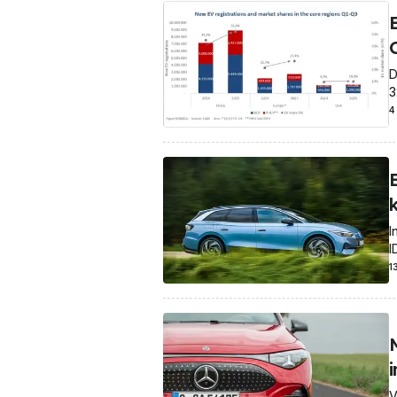
D
3
4
I
I
1
V