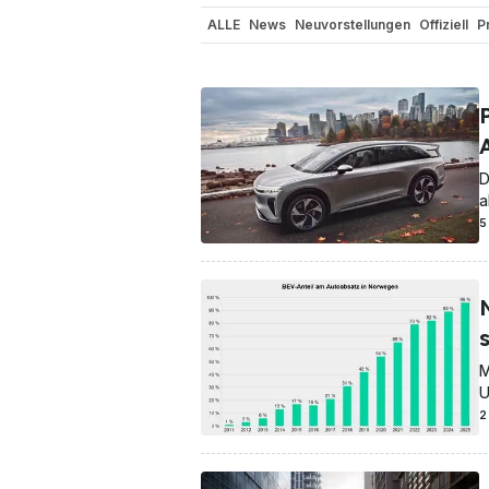
ALLE
News
Neuvorstellungen
Offiziell
P
Nutzfahrzeuge
Reichweite / Stromverbrau
In eigener Sache
Gerüchte
Sicherheit
El
Elon Musk
Elektro-Luftfahrzeuge
Elektro-
D
a
5
s
M
U
2