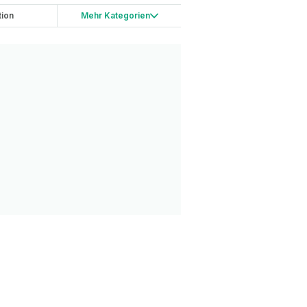
tion
Mehr Kategorien
ping
China
etwork