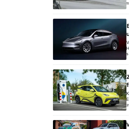
1
V
H
5
K
E
2
W