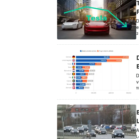
D
e
2
D
v
1
B
A
L