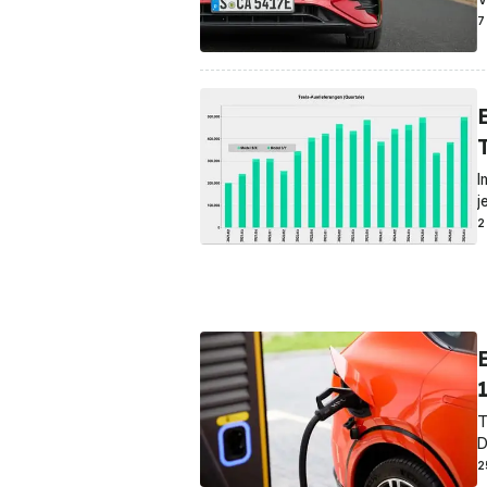
7
I
j
2
1
T
D
2