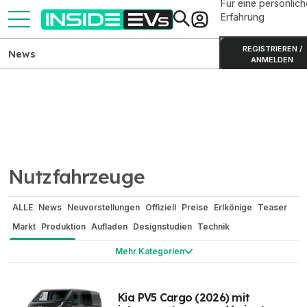
Für eine persönlich
Erfahrung
REGISTRIEREN /
News
ANMELDEN
Nutzfahrzeuge
ALLE
News
Neuvorstellungen
Offiziell
Preise
Erlkönige
Teaser
Markt
Produktion
Aufladen
Designstudien
Technik
Nutzfahrzeuge
Reichweite / Stromverbrauch
Renderings
Mehr Kategorien
Elektroauto-Vergleiche
Elektro-Zweiräder
Batterien
Camping
China
In eigener Sache
Gerüchte
Sicherheit
Elektroauto-Umbau
Kia PV5 Cargo (2026) mit
Bizarr
Wasserstoff
Historie und Oldtimer
Motorsport Network