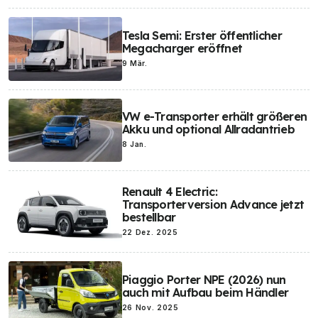
Tesla Semi: Erster öffentlicher
Megacharger eröffnet
9 Mär.
VW e-Transporter erhält größeren
Akku und optional Allradantrieb
8 Jan.
Renault 4 Electric:
Transporterversion Advance jetzt
bestellbar
22 Dez. 2025
Piaggio Porter NPE (2026) nun
auch mit Aufbau beim Händler
26 Nov. 2025