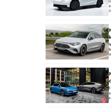
D
s
1
N
M
1
F
s
6