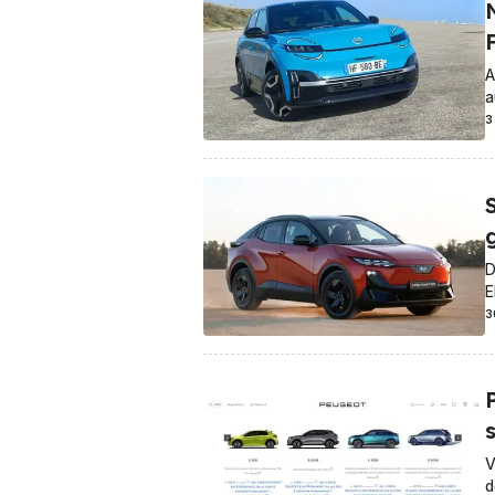
A
a
3
D
E
3
V
d