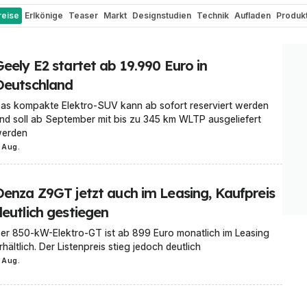
reise
Erlkönige
Teaser
Markt
Designstudien
Technik
Aufladen
Produk
ch
Renderings
Elektroauto-Vergleiche
Elektro-Zweiräder
Batterien
Cam
ektroauto-Umbau
Bizarr
Wasserstoff
Historie und Oldtimer
Motorsport N
Geely E2 startet ab 19.990 Euro in
Roller
E-Bikes
Elektro-Busse
Deutschland
as kompakte Elektro-SUV kann ab sofort reserviert werden
nd soll ab September mit bis zu 345 km WLTP ausgeliefert
erden
 Aug.
Denza Z9GT jetzt auch im Leasing, Kaufpreis
deutlich gestiegen
er 850-kW-Elektro-GT ist ab 899 Euro monatlich im Leasing
rhältlich. Der Listenpreis stieg jedoch deutlich
 Aug.