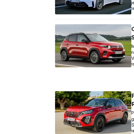
j
1
M
n
V
1
P
g
S
1