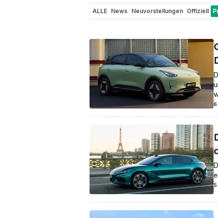
ALLE
News
Neuvorstellungen
Offiziell
P
Nutzfahrzeuge
Reichweite / Stromverbrau
In eigener Sache
Gerüchte
Sicherheit
El
Elon Musk
Elektro-Luftfahrzeuge
Elektro-
D
u
w
6
D
e
5