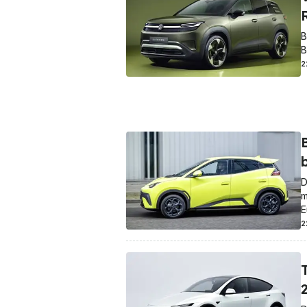
B
B
2
D
m
E
2