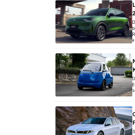
D
b
R
6
D
E
2
O
F
S