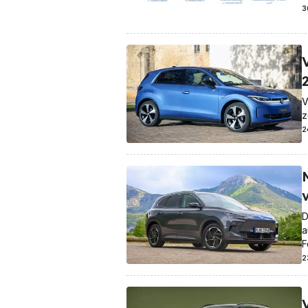
3
V
z
2
D
a
F
2