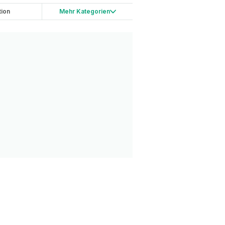
tion
Mehr Kategorien
ping
China
etwork