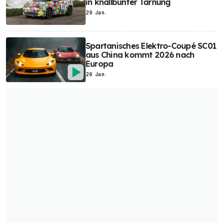
in knallbunter Tarnung
Elon Musk
Elektro-Luftfahrzeuge
Elektro-Roller
E-Bikes
29 Jan.
Elektro-Busse
Spartanisches Elektro-Coupé SC01
aus China kommt 2026 nach
Europa
26 Jan.