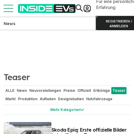
Für eine persönlich
Erfahrung
REGISTRIEREN /
News
ANMELDEN
Teaser
ALLE
News
Neuvorstellungen
Preise
Offiziell
Erlkönige
Teaser
Markt
Produktion
Aufladen
Designstudien
Nutzfahrzeuge
Technik
Reichweite / Stromverbrauch
Renderings
Mehr Kategorien
Elektroauto-Vergleiche
Elektro-Zweiräder
Batterien
Camping
China
In eigener Sache
Gerüchte
Sicherheit
Elektroauto-Umbau
Skoda Epiq: Erste offizielle Bilder
Bizarr
Wasserstoff
Historie und Oldtimer
Motorsport Network