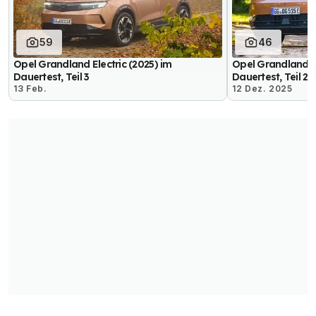
59
46
Opel Grandland Electric (2025) im
Opel Grandland El
Dauertest, Teil 3
Dauertest, Teil 2
13 Feb.
12 Dez. 2025