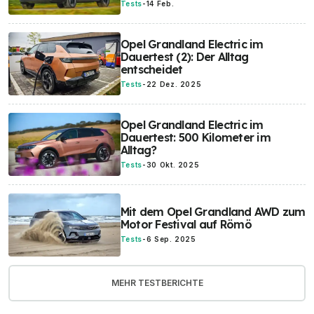
Tests
-
14 Feb.
Opel Grandland Electric im
Dauertest (2): Der Alltag
entscheidet
Tests
-
22 Dez. 2025
Opel Grandland Electric im
Dauertest: 500 Kilometer im
Alltag?
Tests
-
30 Okt. 2025
Mit dem Opel Grandland AWD zum
Motor Festival auf Römö
Tests
-
6 Sep. 2025
MEHR TESTBERICHTE