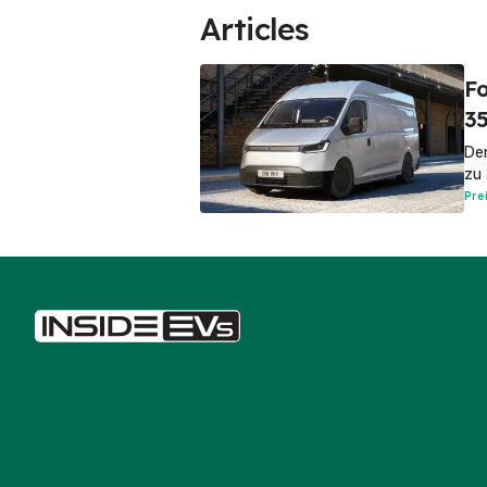
Articles
Fo
35
Den
zu 
Pre