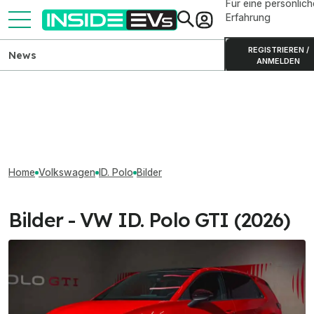
Für eine persönlich
Erfahrung
REGISTRIEREN /
News
ANMELDEN
Home
Volkswagen
ID. Polo
Bilder
Bilder - VW ID. Polo GTI (2026)