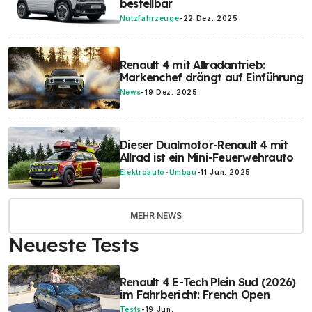
bestellbar
Nutzfahrzeuge
-
22 Dez. 2025
Renault 4 mit Allradantrieb:
Markenchef drängt auf Einführung
News
-
19 Dez. 2025
Dieser Dualmotor-Renault 4 mit
Allrad ist ein Mini-Feuerwehrauto
Elektroauto-Umbau
-
11 Jun. 2025
MEHR NEWS
Neueste Tests
Renault 4 E-Tech Plein Sud (2026)
im Fahrbericht: French Open
Tests
-
19 Jun.