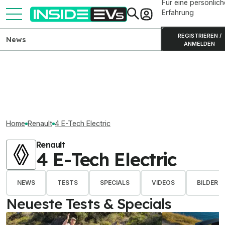
Für eine persönlich
Erfahrung
REGISTRIEREN /
News
ANMELDEN
Home
Renault
4 E-Tech Electric
Renault
4 E-Tech Electric
NEWS
TESTS
SPECIALS
VIDEOS
BILDER
Neueste Tests & Specials