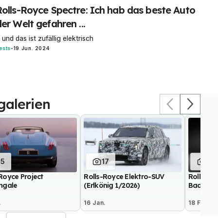
Rolls-Royce Spectre: Ich hab das beste Auto
er Welt gefahren ...
.. und das ist zufällig elektrisch
ests
-
19 Jun. 2024
galerien
15
17
35
Royce Project
Rolls-Royce Elektro-SUV
Rolls-Ro
ingale
(Erlkönig 1/2026)
Badge (2
.
16 Jan.
18 Feb. 