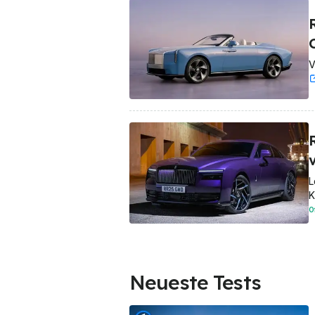
R
V
v
L
K
O
Neueste Tests