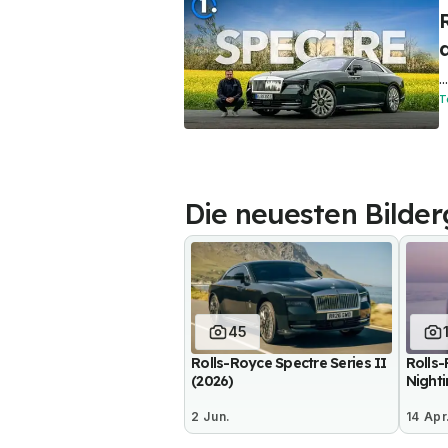
d
.
T
Die neuesten Bilder
45
Rolls-Royce Spectre Series II
Rolls-
(2026)
Night
2 Jun.
14 Apr