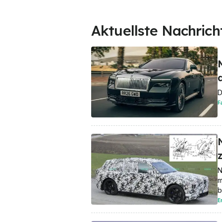
Aktuellste Nachrich
D
F
N
m
b
E