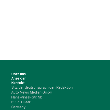
6
mi (2023)
Tesla Semi (Bilder von 2018)
2022
5 Feb. 2021
Über uns
Anzeigen
Kontakt
Sitz der deutschsprachigen Redaktion:
Auto News Medien GmbH
Hans-Pinsel-Str. 9b
85540 Haar
Germany