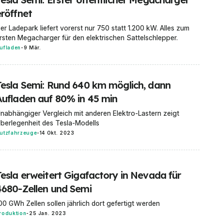
eröffnet
er Ladepark liefert vorerst nur 750 statt 1.200 kW. Alles zum
rsten Megacharger für den elektrischen Sattelschlepper.
ufladen
-
9 Mär.
Tesla Semi: Rund 640 km möglich, dann
Aufladen auf 80% in 45 min
nabhängiger Vergleich mit anderen Elektro-Lastern zeigt
berlegenheit des Tesla-Modells
utzfahrzeuge
-
14 Okt. 2023
Tesla erweitert Gigafactory in Nevada für
4680-Zellen und Semi
00 GWh Zellen sollen jährlich dort gefertigt werden
roduktion
-
25 Jan. 2023