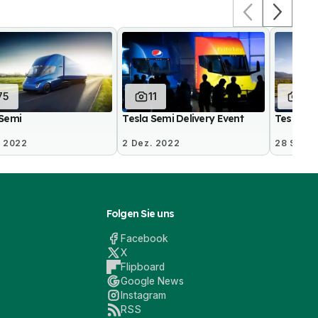
11
15
75
Tesla Semi Delivery Event
Tesla Se
 Semi
. 2022
2 Dez. 2022
28 Sep. 
Folgen Sie uns
Facebook
X
Flipboard
Google News
Instagram
RSS