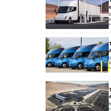
D
e
A
U
Ü
N
1
P