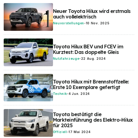
Neuer Toyota Hilux wird erstmals
auch vollelektrisch
Neuvorstellungen
-
10 Nov. 2025
Toyota Hilux BEV und FCEV im
Kurztest: Das doppelte Gleis
Nutzfahrzeuge
-
22 Aug. 2024
Toyota Hilux mit Brennstoffzelle:
Erste 10 Exemplare gefertigt
Technik
-
4 Jun. 2024
Toyota bestätigt die
Markteinführung des Elektro-Hilux
für 2025
Offiziell
-
17 Mai 2024