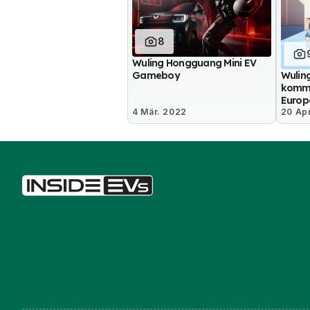
8
Wuling Hongguang Mini EV
Gameboy
Wulin
kommt
Europ
4 Mär. 2022
20 Apr