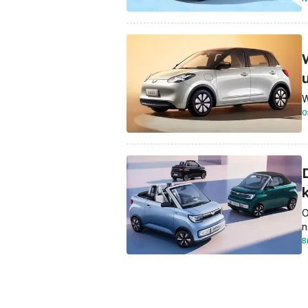
W
O
O
n
B