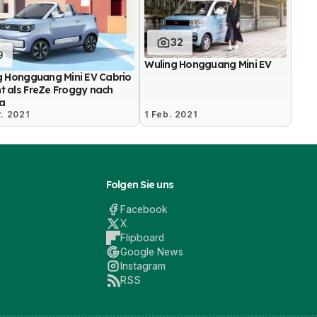
32
9
Wuling Hongguang Mini EV
g Hongguang Mini EV Cabrio
 als FreZe Froggy nach
a
. 2021
1 Feb. 2021
Folgen Sie uns
Facebook
X
Flipboard
Google News
Instagram
RSS