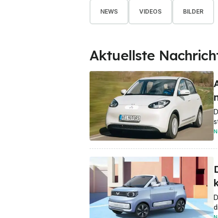
NEWS
VIDEOS
BILDER
Aktuellste Nachrich
D
s
N
D
D
d
N