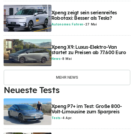
Xpeng zeigt sein serienreifes
Robotaxi: Besser als Tesla?
Autonomes Fahren
-
27 Mai
Xpeng X9: Luxus-Elektro-Van
startet zu Preisen ab 77.600 Euro
News
-
8 Mai
MEHR NEWS
Neueste Tests
Xpeng P7+ im Test: Große 800-
Volt-Limousine zum Sparpreis
Tests
-
4 Apr.