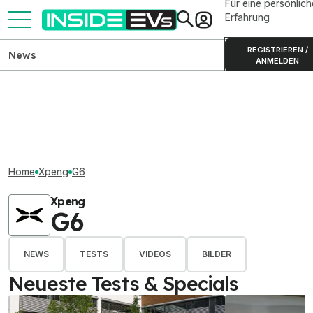
Für eine persönlich
Erfahrung
REGISTRIEREN /
News
ANMELDEN
Home
Xpeng
G6
Xpeng
G6
NEWS
TESTS
VIDEOS
BILDER
Neueste Tests & Specials