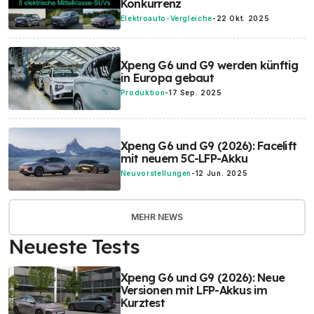
Konkurrenz
Elektroauto-Vergleiche
-
22 Okt. 2025
Xpeng G6 und G9 werden künftig
in Europa gebaut
Produktion
-
17 Sep. 2025
Xpeng G6 und G9 (2026): Facelift
mit neuem 5C-LFP-Akku
Neuvorstellungen
-
12 Jun. 2025
MEHR NEWS
Neueste Tests
Xpeng G6 und G9 (2026): Neue
Versionen mit LFP-Akkus im
Kurztest