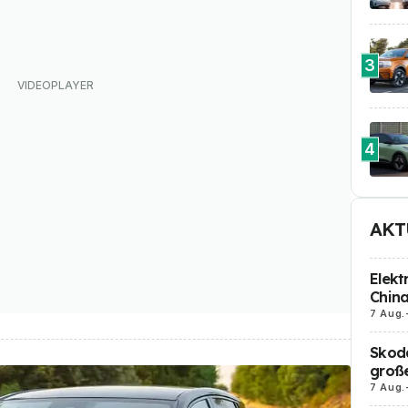
3
4
AKT
Elekt
Chin
7 Aug.
Skoda
große
7 Aug.