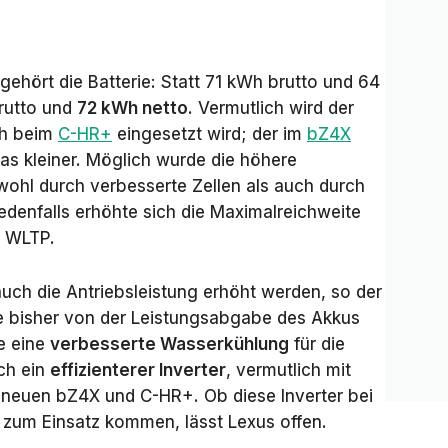
ehört die Batterie: Statt 71 kWh brutto und 64
rutto und
72 kWh netto
. Vermutlich wird der
ch beim
C-HR+
eingesetzt wird; der im
bZ4X
as kleiner. Möglich wurde die höhere
wohl durch verbesserte Zellen als auch durch
edenfalls erhöhte sich die Maximalreichweite
h WLTP.
auch die Antriebsleistung erhöht werden, so der
se bisher von der Leistungsabgabe des Akkus
te eine
verbesserte Wasserkühlung
für die
ch ein
effizienterer Inverter
, vermutlich mit
 neuen bZ4X und C-HR+. Ob diese Inverter bei
 zum Einsatz kommen, lässt Lexus offen.