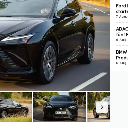
Ford 
start
7 Aug.
ADAC 
fünf 
6 Aug.
BMW i
Produ
6 Aug.