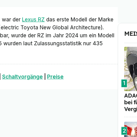
3 war der
Lexus RZ
das erste Modell der Marke
(electric Toyota New Global Architecture).
MEI
ügbar, wurde der RZ im Jahr 2024 um ein Modell
5 wurden laut Zulassungsstatistik nur 435
|
Schaltvorgänge
|
Preise
1
ADAC
bei 
Verg
2