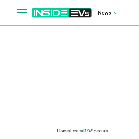
News
Home
Lexus
RZ
Specials