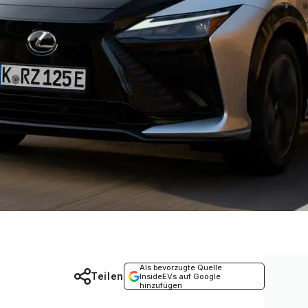
Als bevorzugte Quelle
Teilen
InsideEVs auf Google
hinzufügen