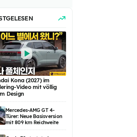
STGELESEN
dai Kona (2027) im
ering-Video mit völlig
m Design
Mercedes-AMG GT 4-
Türer: Neue Basisversion
mit 809 km Reichweite