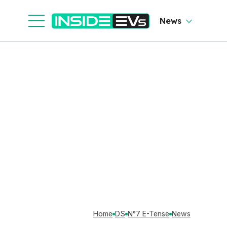
News
Home
DS
N°7 E-Tense
News