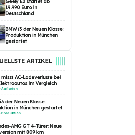
Geely E2 startet ab
19.990 Euro in
Deutschland
BMW i3 der Neuen Klasse:
Produktion in München
gestartet
UELLSTE ARTIKEL
misst AC-Ladeverluste bei
Elektroautos im Vergleich
-
Aufladen
3 der Neuen Klasse:
ktion in München gestartet
-
Produktion
edes-AMG GT 4-Türer: Neue
version mit 809 km