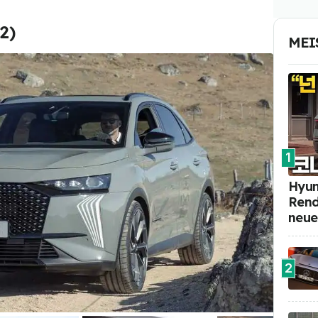
2)
MEI
1
Hyun
Rend
neue
2