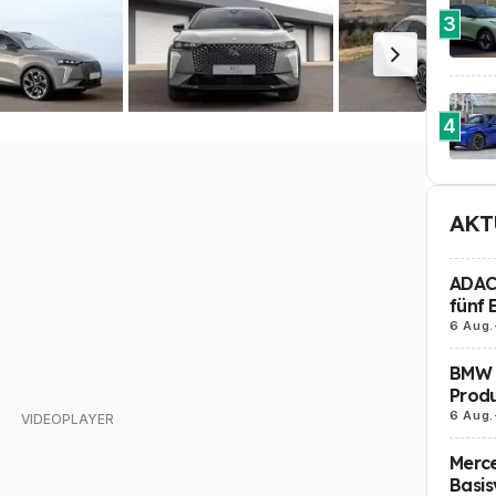
3
4
AKT
ADAC 
fünf 
6 Aug.
BMW i
Produ
6 Aug.
Merc
Basis