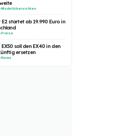
weite
-
Modellübersichten
 E2 startet ab 19.990 Euro in
schland
-
Preise
 EX50 soll den EX40 in den
ünftig ersetzen
-
News