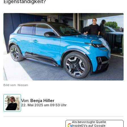
Eigenständigkeit?
Bild von:
Nissan
Von
:
Benja Hiller
22. Mai 2025
um
09:53 Uhr
Als bevorzugte Quelle
InsideEVs auf Google