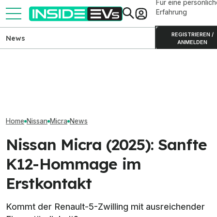
Für eine persönlich
Erfahrung
REGISTRIEREN /
News
ANMELDEN
Nissan hat seine Rabatte
Hyundai Kona (2027) im
gegenüber dem Frühjahr
Rendering-Video mit völlig
Nissan Ariya (20
etwas reduziert
neuem Design
nur noch in zwe
Home
Nissan
Micra
News
Nissan Micra (2025): Sanfte
K12-Hommage im
Erstkontakt
Kommt der Renault-5-Zwilling mit ausreichender