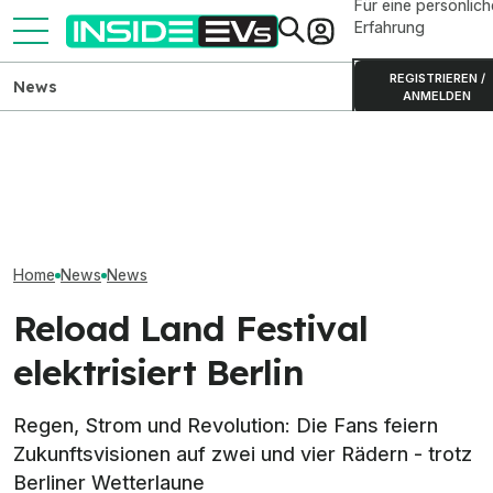
Für eine persönlich
Erfahrung
REGISTRIEREN /
News
ANMELDEN
Ford Fathom: Elektro-Pick-
up startet 2027 für 28.350
Smart #2 auf MIIT-Bildern:
Volvo EX50 soll
Dollar
Winzling ist 2,75 Meter lang
den USA künftig
Home
News
News
Reload Land Festival
elektrisiert Berlin
Regen, Strom und Revolution: Die Fans feiern
Zukunftsvisionen auf zwei und vier Rädern - trotz
Berliner Wetterlaune