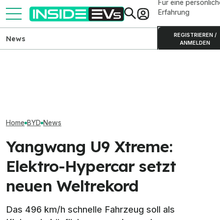
Für eine persönlich
Erfahrung
REGISTRIEREN /
News
ANMELDEN
BYD verlängert E-Bonus bis
Kia PV5 Passenger (2026)
BYD Dolphin Sur
September mit bis zu 21.010
im Test: Besser als der VW
Test: Nur günst
Euro Rabatt
ID. Buzz?
gut?
Home
BYD
News
Yangwang U9 Xtreme:
Elektro-Hypercar setzt
neuen Weltrekord
Das 496 km/h schnelle Fahrzeug soll als