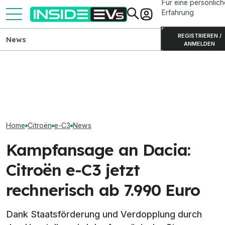
Für eine persönlich
Erfahrung
REGISTRIEREN /
News
ANMELDEN
Ford Transit City:
Kia PV5 Passenger (2026)
Elektrotransporter ab
im Test: Besser als der VW
Geely E2 starte
35.990 Euro bestellbar
ID. Buzz?
Euro in Deutsch
Home
Citroën
e-C3
News
Kampfansage an Dacia:
Citroën e-C3 jetzt
rechnerisch ab 7.990 Euro
Dank Staatsförderung und Verdopplung durch