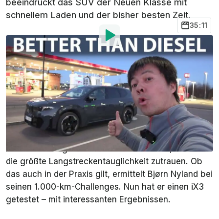
beeindruckt das SUV der Neuen Klasse mit
schnellem Laden und der bisher besten Zeit.
35:11
Von
:
Stefan Leichsenring
3. Mai
um
08:26 Uhr
Als bevorzugte Quelle
InsideEVs auf Google
hinzufügen
805 km maximale Reichweite nach WLTP und sehr
schnelles Laden: Der neue BMW iX3 auf Basis der
Neuen Klasse
gehört zu den Elektroautos, denen wir
die größte Langstreckentauglichkeit zutrauen. Ob
das auch in der Praxis gilt, ermittelt Bjørn Nyland bei
seinen 1.000-km-Challenges. Nun hat er einen iX3
getestet – mit interessanten Ergebnissen.