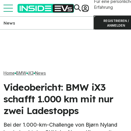
Für eine persönlich
Erfahrung
REGISTRIEREN /
News
ANMELDEN
BMW i3 der Neuen Klasse:
Mercedes-AMG GT SUV
Elektrischer B
Produktion in München
zeigt sich auf neuen
Erlkönigbilder 
gestartet
Teaserbildern
Details
Home
BMW
iX3
News
Videobericht: BMW iX3
schafft 1.000 km mit nur
zwei Ladestopps
Bei der 1.000-km-Challenge von Bjørn Nyland