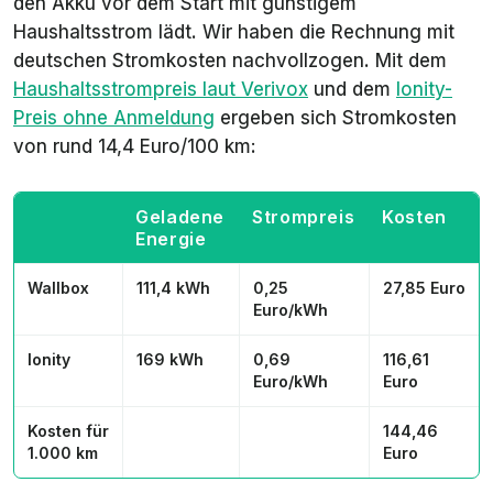
den Akku vor dem Start mit günstigem
Haushaltsstrom lädt. Wir haben die Rechnung mit
deutschen Stromkosten nachvollzogen. Mit dem
Haushaltsstrompreis laut Verivox
und dem
Ionity-
Preis ohne Anmeldung
ergeben sich Stromkosten
von rund 14,4 Euro/100 km:
Geladene
Strompreis
Kosten
Energie
Wallbox
111,4 kWh
0,25
27,85 Euro
Euro/kWh
Ionity
169 kWh
0,69
116,61
Euro/kWh
Euro
Kosten für
144,46
1.000 km
Euro