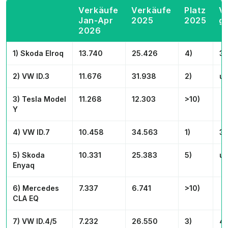
Verkäufe
Verkäufe
Platz
V
Jan-Apr
2025
2025
g
2026
1) Skoda Elroq
13.740
25.426
4)
3 
2) VW ID.3
11.676
31.938
2)
un
3) Tesla Model
11.268
12.303
>10)
Y
4) VW ID.7
10.458
34.563
1)
3 
5) Skoda
10.331
25.383
5)
un
Enyaq
6) Mercedes
7.337
6.741
>10)
CLA EQ
7) VW ID.4/5
7.232
26.550
3)
4 