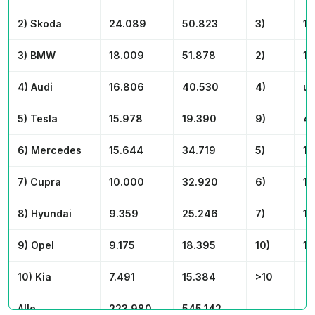
2) Skoda
24.089
50.823
3)
1 
3) BMW
18.009
51.878
2)
1 
4) Audi
16.806
40.530
4)
un
5) Tesla
15.978
19.390
9)
4 
6) Mercedes
15.644
34.719
5)
1 
7) Cupra
10.000
32.920
6)
1 
8) Hyundai
9.359
25.246
7)
1 
9) Opel
9.175
18.395
10)
1 
10) Kia
7.491
15.384
>10
Alle
223.980
545.142