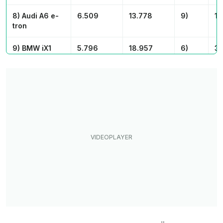
8) Audi A6 e-
6.509
13.778
9)
1 
tron
9) BMW iX1
5.796
18.957
6)
3 
10) Audi Q6 e-
5.483
13.571
10)
un
tron
Alle
223.980
545.142
Elektromodelle