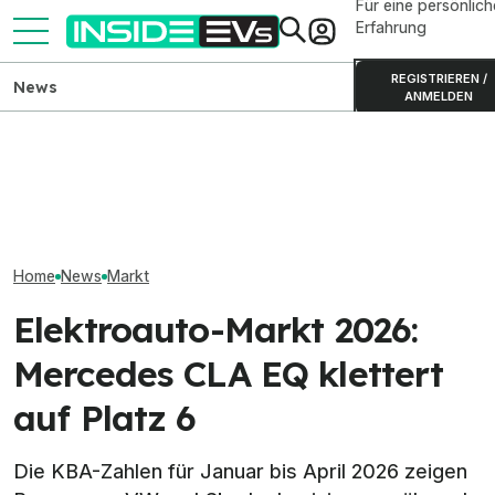
Für eine persönlich
Erfahrung
REGISTRIEREN /
News
ANMELDEN
Weltweite Elektro-Bestseller
Kia PV5 Passenger (2026)
Xpeng will 2026
2026: Tesla und China
im Test: Besser als der VW
Deutschland 8.
dominieren
ID. Buzz?
Elektroautos ve
Home
News
Markt
Elektroauto-Markt 2026:
Mercedes CLA EQ klettert
auf Platz 6
Die KBA-Zahlen für Januar bis April 2026 zeigen