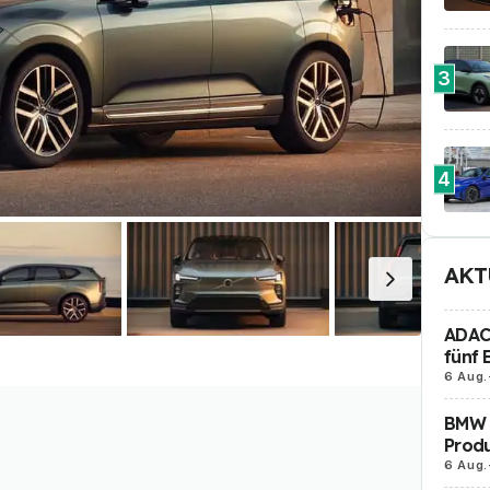
3
4
AKT
ADAC 
fünf 
6 Aug.
BMW i
Produ
6 Aug.