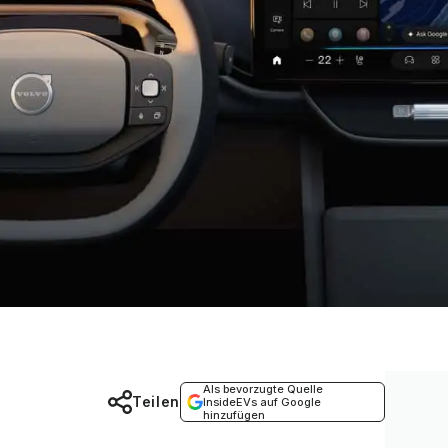
Als bevorzugte Quelle
Teilen
InsideEVs auf Google
hinzufügen