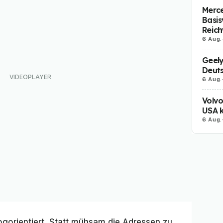
Merc
Basis
Reich
6 Aug.
Geely
Deut
6 Aug.
Volvo
USA k
6 Aug.
ogorientiert. Statt mühsam die Adressen zu