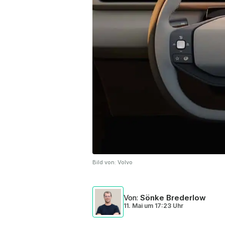
Bild von:
Volvo
Von
:
Sönke Brederlow
11. Mai
um
17:23 Uhr