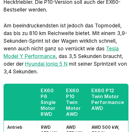
Hecktriebler. Die P10-Version soll auch der EX60-
Bestseller werden.
Am beeindruckendsten ist jedoch das Topmodell,
das bis zu 810 km Reichweite bietet. Mit einem 3,9-
Sekunden-Sprint ist der Wagen wirklich schnell,
wenn auch nicht ganz so verrückt wie das
Tesla
Model Y Performance
, das 3,5 Sekunden braucht,
oder der
Hyundai Ioniq 5 N
mit seiner Sprintzeit von
3,4 Sekunden.
EX60
EX60
EX60 P12
P6
P10
Twin Motor
Single
Twin
Performance
Motor
Motor
AWD
RWD
AWD
Antrieb
RWD
AWD
AWD 500 kW,