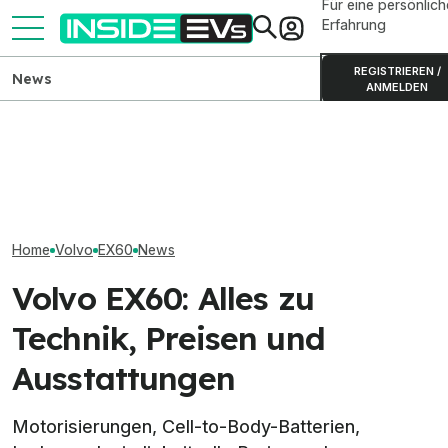
Für eine persönlich
Erfahrung
REGISTRIEREN /
News
ANMELDEN
Kia PV5 Passenger (2026)
Volvo EX30 Cro
Volvo EX50 soll den EX40 in
im Test: Besser als der VW
(2026) im Dauert
den USA künftig ersetzen
ID. Buzz?
Alltag wird spezi
Home
Volvo
EX60
News
Volvo EX60: Alles zu
Technik, Preisen und
Ausstattungen
Motorisierungen, Cell-to-Body-Batterien,