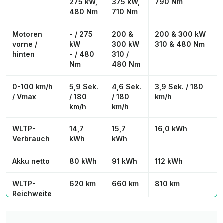
275 kW,
375 kW,
790 Nm
480 Nm
710 Nm
Motoren
- / 275
200 &
200 & 300 kW
vorne /
kW
300 kW
310 & 480 Nm
hinten
- / 480
310 /
Nm
480 Nm
0-100 km/h
5,9 Sek.
4,6 Sek.
3,9 Sek. / 180
/ Vmax
/ 180
/ 180
km/h
km/h
km/h
WLTP-
14,7
15,7
16,0 kWh
Verbrauch
kWh
kWh
Akku netto
80 kWh
91 kWh
112 kWh
WLTP-
620 km
660 km
810 km
Reichweite
Anhängelast
2.000
2.400
2.400 kg