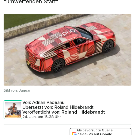
"umwerfenden Start"
Bild von:
Jaguar
Von
: Adrian Padeanu
Übersetzt von
: Roland Hildebrandt
Veröffentlicht von
:
Roland Hildebrandt
24. Jun.
um
15:38 Uhr
Als bevorzugte Quelle
InsideEVs auf Google