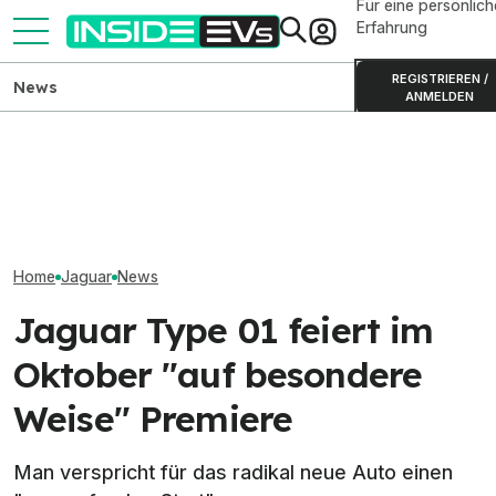
Für eine persönlich
Erfahrung
REGISTRIEREN /
News
ANMELDEN
Denza Z9GT jetzt auch im
Skoda Peaq: Produktion des
Smart #2 zeigt s
Leasing, Kaufpreis deutlich
großen Elektro-SUVs
Graffiti-Kunstw
gestiegen
gestartet
Metropolen
Home
Jaguar
News
Jaguar Type 01 feiert im
Oktober "auf besondere
Weise" Premiere
Man verspricht für das radikal neue Auto einen