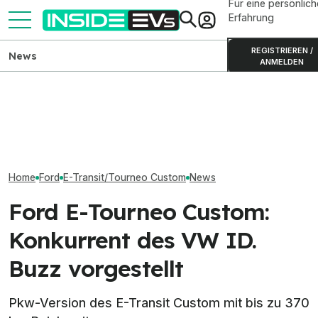
Für eine persönlich
Erfahrung
REGISTRIEREN /
News
ANMELDEN
Ford Transit City:
Ford Fathom: El
Elektrotransporter ab
Smart #2 auf MIIT-Bildern:
up startet 2027
35.990 Euro bestellbar
Winzling ist 2,75 Meter lang
Dollar
Home
Ford
E-Transit/Tourneo Custom
News
Ford E-Tourneo Custom:
Konkurrent des VW ID.
Buzz vorgestellt
Pkw-Version des E-Transit Custom mit bis zu 370