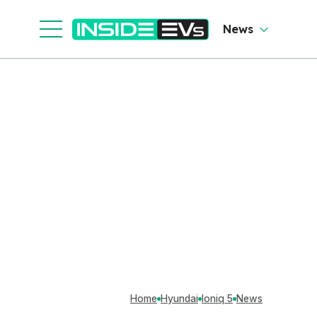
News
Home
Hyundai
Ioniq 5
News