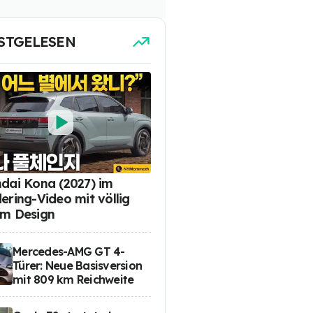
STGELESEN
dai Kona (2027) im
ering-Video mit völlig
m Design
Mercedes-AMG GT 4-
Türer: Neue Basisversion
mit 809 km Reichweite