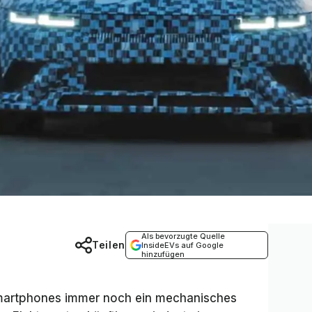
Als bevorzugte Quelle
Teilen
InsideEVs auf Google
hinzufügen
Smartphones immer noch ein mechanisches