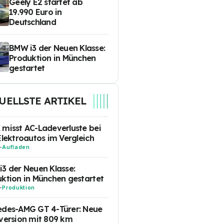
Geely E2 startet ab
19.990 Euro in
Deutschland
BMW i3 der Neuen Klasse:
Produktion in München
gestartet
UELLSTE ARTIKEL
misst AC-Ladeverluste bei
Elektroautos im Vergleich
-
Aufladen
3 der Neuen Klasse:
ktion in München gestartet
-
Produktion
edes-AMG GT 4-Türer: Neue
version mit 809 km