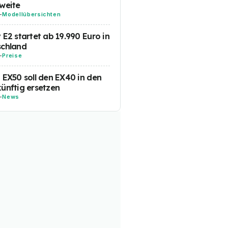
weite
-
Modellübersichten
 E2 startet ab 19.990 Euro in
schland
-
Preise
 EX50 soll den EX40 in den
ünftig ersetzen
-
News