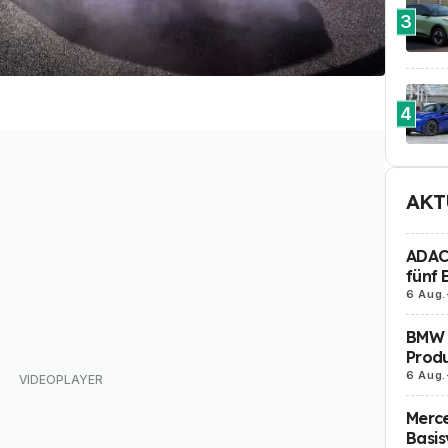
3
4
AKT
ADAC 
fünf 
6 Aug.
BMW i
Produ
6 Aug.
Merc
Basis