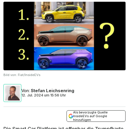
Bild von:
Fiat/InsideEVs
Von
:
Stefan Leichsenring
12. Jul. 2024
um
15:56 Uhr
Als bevorzugte Quelle
InsideEVs auf Google
hinzufügen