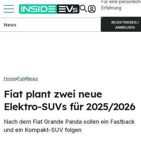
Für eine persönlich
Erfahrung
REGISTRIEREN /
News
ANMELDEN
Fiat Grizzly erhält offenbar
Kia PV5 Passenger (2026)
Ford Fathom: El
Antriebe des C3 Aircross
im Test: Besser als der VW
up startet 2027
und Frontera
ID. Buzz?
Dollar
Home
Fiat
News
Fiat plant zwei neue
Elektro-SUVs für 2025/2026
Nach dem Fiat Grande Panda sollen ein Fastback
und ein Kompakt-SUV folgen