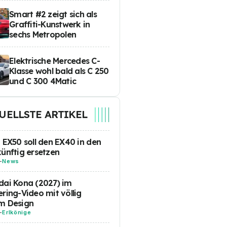
Smart #2 zeigt sich als
Graffiti-Kunstwerk in
sechs Metropolen
Elektrische Mercedes C-
Klasse wohl bald als C 250
und C 300 4Matic
UELLSTE ARTIKEL
 EX50 soll den EX40 in den
ünftig ersetzen
-
News
ai Kona (2027) im
ring-Video mit völlig
m Design
-
Erlkönige