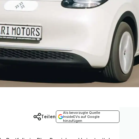
Als bevorzugte Quelle
Teilen
InsideEVs auf Google
hinzufügen