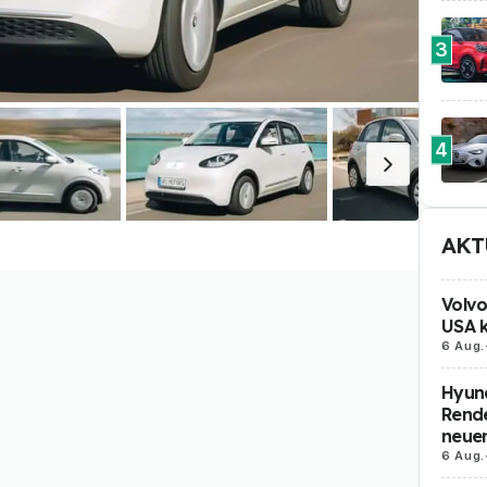
3
4
AKT
Volvo
USA k
6 Aug.
Hyund
Rende
neue
6 Aug.