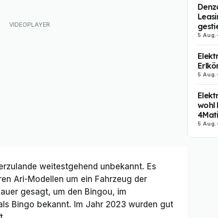
Denza
Leasi
gesti
5 Aug.
Elekt
Erlkö
5 Aug.
Elekt
wohl 
4Mat
5 Aug.
hierzulande weitestgehend unbekannt. Es
ren Ari-Modellen um ein Fahrzeug der
nauer gesagt, um den Bingou, im
ls Bingo bekannt. Im Jahr 2023 wurden gut
t.