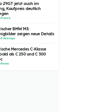
 Z9GT jetzt auch im
ng, Kaufpreis deutlich
egen
-
Preise
rischer BMW M3:
nigbilder zeigen neue Details
-
Erlkönige
rische Mercedes C-Klasse
bald als C 250 und C 300
ic
-
News