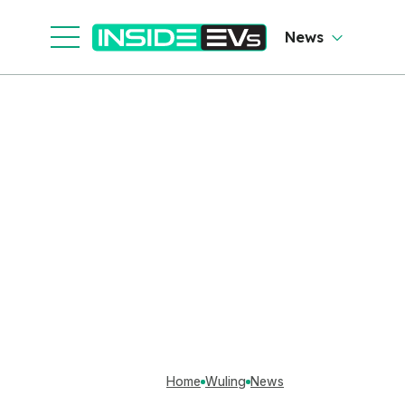
News
Home
Wuling
News