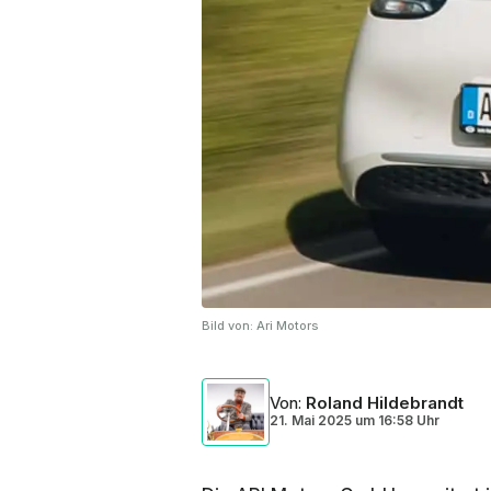
Bild von:
Ari Motors
Von
:
Roland Hildebrandt
21. Mai 2025
um
16:58 Uhr