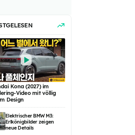
STGELESEN
dai Kona (2027) im
ering-Video mit völlig
m Design
Elektrischer BMW M3:
Erlkönigbilder zeigen
neue Details