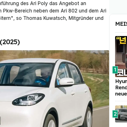
inführung des Ari Poly das Angebot an
 im Pkw-Bereich neben dem Ari 802 und dem Ari
itern"
, so Thomas Kuwatsch, Mitgründer und
MEI
 (2025)
1
Hyun
Rend
neue
2