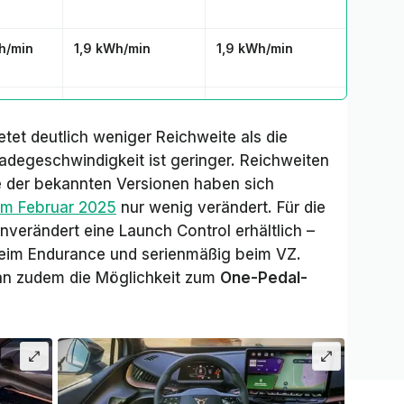
h/min
1,9 kWh/min
1,9 kWh/min
m/min
bis 14,2 km/min
bis 13,0 km/min
et deutlich weniger Reichweite als die
Ladegeschwindigkeit ist geringer. Reichweiten
bisher 53.340
bisher 57.910 Euro
e der bekannten Versionen haben sich
Euro
om Februar 2025
nur wenig verändert. Für die
nverändert eine Launch Control erhältlich –
 beim Endurance und serienmäßig beim VZ.
can zudem die Möglichkeit zum
One-Pedal-