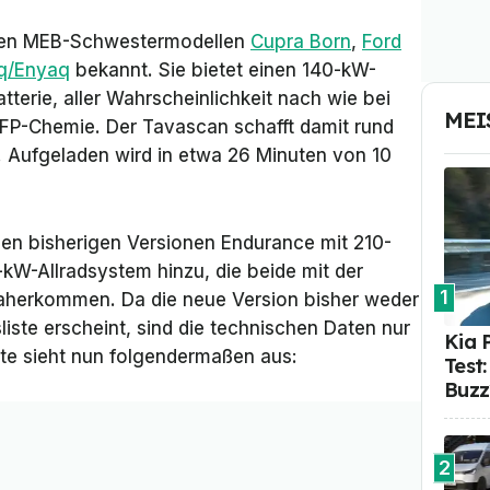
den MEB-Schwestermodellen
Cupra Born
,
Ford
oq/Enyaq
bekannt. Sie bietet einen 140-kW-
terie, aller Wahrscheinlichkeit nach wie bei
MEI
LFP-Chemie. Der Tavascan schafft damit rund
Aufgeladen wird in etwa 26 Minuten von 10
en bisherigen Versionen
Endurance
mit 210-
kW-Allradsystem hinzu, die beide mit der
1
aherkommen. Da die neue Version bisher weder
liste erscheint, sind die technischen Daten nur
Kia 
tte sieht nun folgendermaßen aus:
Test
Buzz
2