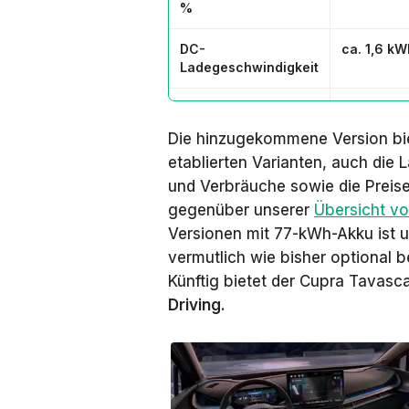
%
DC-
ca. 1,6 kW
Ladegeschwindigkeit
Reichweite-
ca. 11,7 k
Nachladen
Die hinzugekommene Version biet
etablierten Varianten, auch die 
Preis
k.A.
und Verbräuche sowie die Preis
gegenüber unserer
Übersicht v
Versionen mit 77-kWh-Akku ist u
vermutlich wie bisher optional
Künftig bietet der Cupra Tavas
Driving
.