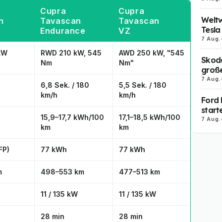
Cupra
Cupra
Weltw
n
Tavascan
Tavascan
Tesla
Endurance
VZ
7 Aug.
kW
RWD 210 kW, 545
AWD 250 kW, "545
Skoda
Nm
Nm"
große
7 Aug.
6,8 Sek. / 180
5,5 Sek. / 180
km/h
km/h
Ford 
start
15,9–17,7 kWh/100
17,1–18,5 kWh/100
7 Aug.
km
km
FP)
77 kWh
77 kWh
m
498–553 km
477–513 km
11 / 135 kW
11 / 135 kW
28 min
28 min