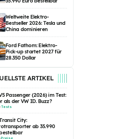
35.990 Euro bestellbar
Weltweite Elektro-
Bestseller 2026: Tesla und
China dominieren
Ford Fathom: Elektro-
Pick-up startet 2027 für
28.350 Dollar
UELLSTE ARTIKEL
V5 Passenger (2026) im Test:
r als der VW ID. Buzz?
-
Tests
Transit City:
rotransporter ab 35.990
bestellbar
-
Preise