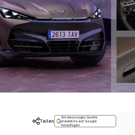
Als bevorzugte Quelle
Teilen
InsideEVs auf Google
hinzufügen