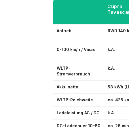
Cupra
Tavasca
Antrieb
RWD 140 
0-100 km/h / Vmax
k.A.
WLTP-
k.A.
Stromverbrauch
Akku netto
58 kWh (L
WLTP-Reichweite
ca. 435 k
Ladeleistung AC / DC
k.A.
DC-Ladedauer 10–80
ca. 26 min