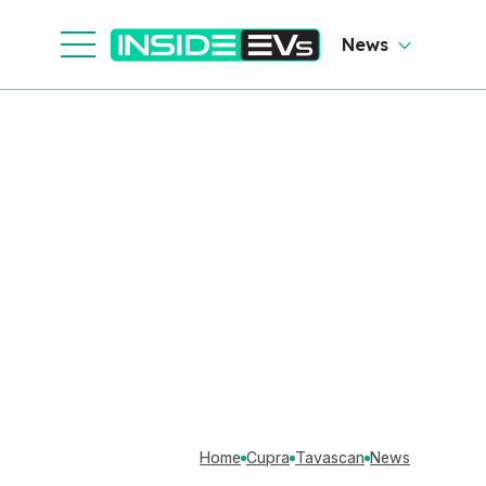
News
Home
Cupra
Tavascan
News