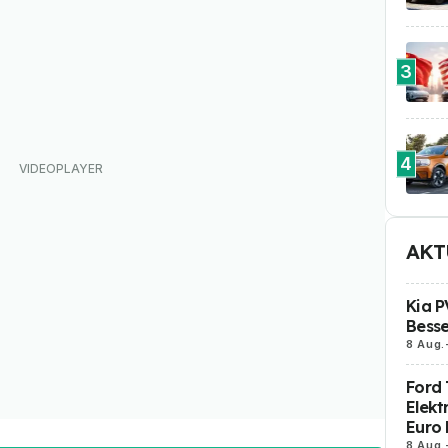
3
4
AKT
Kia P
Besse
8 Aug.
Ford 
Elekt
Euro 
8 Aug.