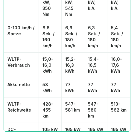
kW,
kW,
kW,
kW,
350
545
k.A.
k.A.
Nm
Nm
0-100 km/h /
8,6
6,6
6,3
5,4
Spitze
Sek. /
Sek. /
Sek. /
Sek. /
160
180
180
180
km/h
km/h
km/h
km/h
WLTP-
15,0-
15,2-
15,4-
16,0-
Verbrauch
16,0
16,3
16,5
17,6
kWh
kWh
kWh
kWh
Akku netto
58
77
77
77
kWh
kWh
kWh
kWh
WLTP-
428-
547-
547-
513-
Reichweite
455
581 km
580
562 km
km
km
DC-
105 kW
165 kW
165 kW
165 kW