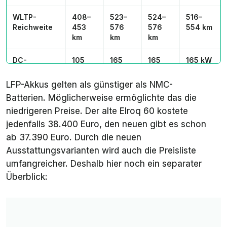
WLTP-
408–
523–
524–
516–
Reichweite
453
576
576
554 km
km
km
km
DC-
105
165
165
165 kW
Ladeleistung
kW
kW
kW
LFP-Akkus gelten als günstiger als NMC-
DC-
26 min
29 min
29 min
29 min
Batterien. Möglicherweise ermöglichte das die
Ladedauer
niedrigeren Preise. Der alte Elroq 60 kostete
10-80 %
jedenfalls 38.400 Euro, den neuen gibt es schon
Max.
1.200
1.800
1.800
1.800
ab 37.390 Euro. Durch die neuen
Anhängelast
kg
kg
kg
kg
Ausstattungsvarianten wird auch die Preisliste
umfangreicher. Deshalb hier noch ein separater
Überblick: