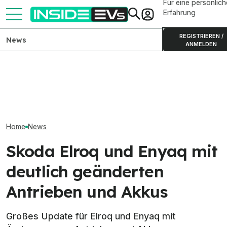
Für eine persönlich
Erfahrung
REGISTRIEREN /
News
ANMELDEN
Skoda Peaq (2026): Daten,
BMW i3 der Neuen Klasse:
MySkoda-App m
Preise und Reichweite des
Produktion in München
"Camp-Modus":
Elektro-SUVs
gestartet
übernachten im
Home
News
Skoda Elroq und Enyaq mit
deutlich geänderten
Antrieben und Akkus
Großes Update für Elroq und Enyaq mit