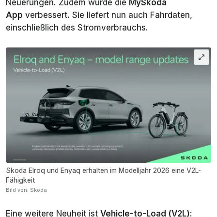
Neuerungen. Zudem wurde die
MySkoda
App
verbessert. Sie liefert nun auch Fahrdaten,
einschließlich des Stromverbrauchs.
Skoda Elroq und Enyaq erhalten im Modelljahr 2026 eine V2L-
Fähigkeit
Bild von: Skoda
Eine weitere Neuheit ist
Vehicle-to-Load (V2L)
: