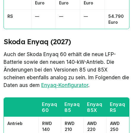
Euro
Euro
Euro
RS
—
—
—
54.790
Euro
Skoda Enyaq (2027)
Auch der Skoda Enyaq 60 erhält die neue LFP-
Batterie sowie den neuen 140-kW-Antrieb. Die
Änderungen bei den Versionen 85 und 85X
scheinen ebenfalls analog zu sein. Im Folgenden die
Daten aus dem
Enyaq-Konfigurator
.
Enyaq
Enyaq
Enyaq
Enyaq
60
85
85X
RS
Antrieb
RWD
RWD
AWD
AWD
140
210
220
250