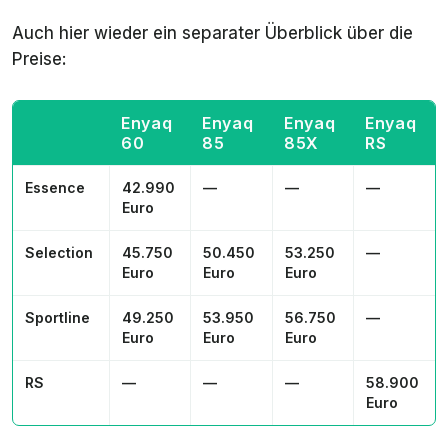
Ladeleistung
Auch hier wieder ein separater Überblick über die
DC-
26 min
29 min
29 min
29 min
Preise:
Ladedauer
10-80 %
Enyaq
Enyaq
Enyaq
Enyaq
Max.
1.000
2.000
2.000
2.200
60
85
85X
RS
Anhängelast
kg
kg
kg
kg
Essence
42.990
—
—
—
Euro
Selection
45.750
50.450
53.250
—
Euro
Euro
Euro
Sportline
49.250
53.950
56.750
—
Euro
Euro
Euro
RS
—
—
—
58.900
Euro