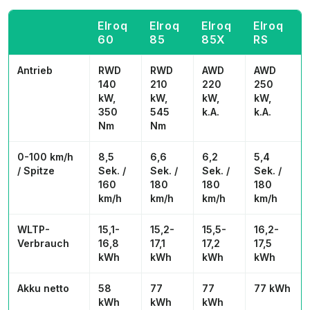
Elroq
Elroq
Elroq
Elroq
60
85
85X
RS
Antrieb
RWD
RWD
AWD
AWD
140
210
220
250
kW,
kW,
kW,
kW,
350
545
k.A.
k.A.
Nm
Nm
0-100 km/h
8,5
6,6
6,2
5,4
/ Spitze
Sek. /
Sek. /
Sek. /
Sek. /
160
180
180
180
km/h
km/h
km/h
km/h
WLTP-
15,1-
15,2-
15,5-
16,2-
Verbrauch
16,8
17,1
17,2
17,5
kWh
kWh
kWh
kWh
Akku netto
58
77
77
77 kWh
kWh
kWh
kWh