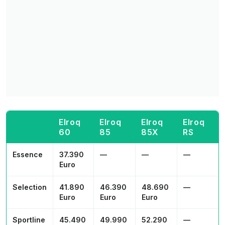
Elroq
Elroq
Elroq
Elroq
60
85
85X
RS
Essence
37.390
—
—
—
Euro
Selection
41.890
46.390
48.690
—
Euro
Euro
Euro
Sportline
45.490
49.990
52.290
—